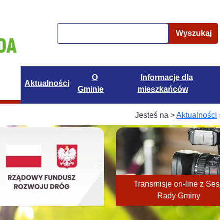
Wyszukaj
O
Informacje dla
Aktualności
Gminie
mieszkańców
Jesteś na >
Aktualności
Transmisje on-line z Sesj
Rady Gminy