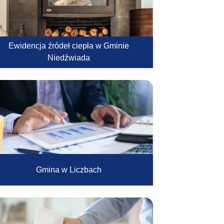
Ewidencja źródeł ciepła w Gminie
Niedźwiada
Gmina w Liczbach