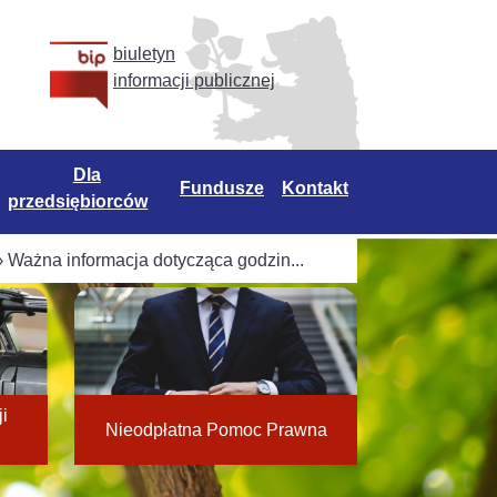
biuletyn
informacji publicznej
Dla
Fundusze
Kontakt
przedsiębiorców
›
Ważna informacja dotycząca godzin...
i
Nieodpłatna Pomoc Prawna