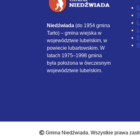
K
T
L
Niedźwiada
(do 1954 gmina
L
Tarło) – gmina wiejska w
P
województwie lubelskim, w
powiecie lubartowskim. W
latach 1975–1998 gmina
była położona w ówczesnym
województwie lubelskim.
Gmina Niedźwiada. Wszystkie prawa zast