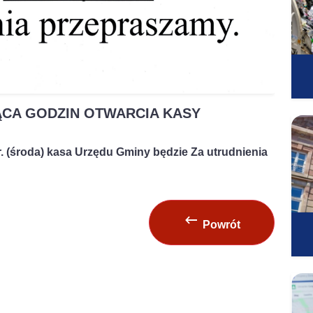
CA GODZIN OTWARCIA KASY
r. (środa) kasa Urzędu Gminy będzie Za utrudnienia
keyboard_backspace
Powrót